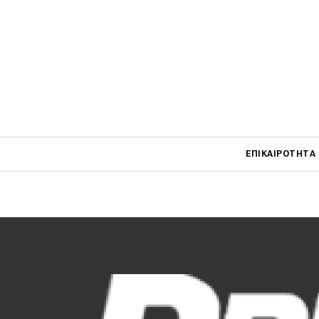
Ωστόσο κάθε σχόλιο πρέπει να εγκριθεί από τους διαχειρι
καταχώρησή του. Τα μόνα σχόλια που απαγορεύονται και 
προσβλητικές εκφράσεις ή φωτογραφίες, αυτά που γράφο
αντιπαράθεση με άλλους χρήστες (flaming), όσα διαφημίζο
βέβαια τα κακόβουλα, βλαπτικά και επαναλαμβανόμενα μ
Ευχαριστούμε για τη συμμετοχή σας!
Main navigati
ΕΠΙΚΑΙΡΌΤΗΤΑ
Main navigation
Επικαιρότητα
Νέα μοντέλα
Πρωτότυπα
Ελλάδα