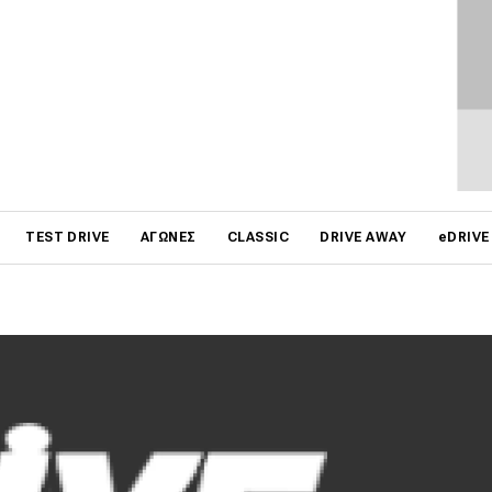
στές της σελίδας, οπότε δημοσιεύεται λίγη ώρα μετά την
άρα διαγράφονται είναι όσα περιέχουν υβριστικές ή
νται μόνο για να προκαλέσουν αναταραχή ή προσωπική
υν εταιρίες, προϊόντα ή ανταγωνιστικές ιστοσελίδες και
ηνύματα (spam).
on
TEST DRIVE
ΑΓΏΝΕΣ
CLASSIC
DRIVE AWAY
eDRIVE