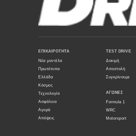
Κόσμος
Τεχνολογία
Ασφάλεια
Αγορά
Footer Menu
ΕΠΙΚΑΙΡΌΤΗΤΑ
TEST DRIVE
Απόψεις
Νέα μοντέλα
Δοκιμή
Πρωτότυπα
Αποστολή
Test Drive
Ελλάδα
Συγκρίνουμε
Κόσμος
Δοκιμή
ΑΓΏΝΕΣ
Τεχνολογία
Αποστολή
Ασφάλεια
Formula 1
Αγορά
WRC
Συγκρίνουμε
Απόψεις
Motorsport