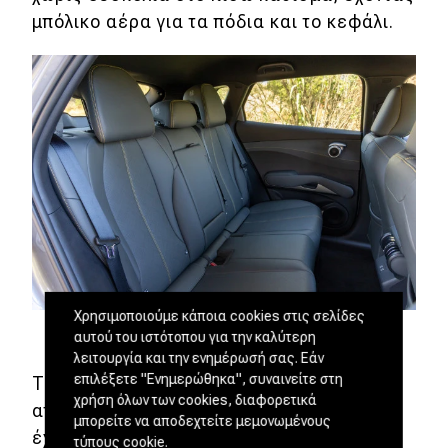
μπόλικο αέρα για τα πόδια και το κεφάλι.
Χρησιμοποιούμε κάποια cookies στις σελίδες
αυτού του ιστότοπου για την καλύτερη
λειτουργία και την ενημέρωσή σας. Εάν
επιλέξετε "Ενημερώθηκα", συναινείτε στη
Τα καλά νέα συνεχίζονται και στον χώρο
χρήση όλων των cookies, διαφορετικά
αποσκευών, η χωρητικότητα του οποίου
μπορείτε να αποδεχτείτε μεμονωμένους
έχει αυξηθεί από τα 440 lt στα 490 lt. Με
τύπους cookie.