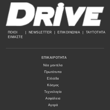
MOTO
Μεταχειρισμένο
ΠΟΙΟΙ
|
NEWSLETTER
|
ΕΠΙΚΟΙΝΩΝΙΑ
|
TAYTOTHTA
Οδηγός αγοράς
ΕΙΜΑΣΤΕ
Συμβουλές
Footer Menu
ΕΠΙΚΑΙΡΌΤΗΤΑ
Χρηστικά
Νέα μοντέλα
Πρωτότυπα
Συμβουλές
Ελλάδα
ΚΤΕΟ
Κόσμος
Τεχνολογία
Οδική βοήθεια
Ασφάλεια
Αγορά