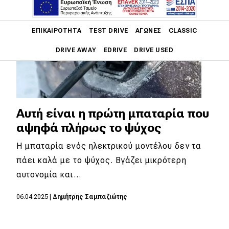
Main navigation
ΕΠΙΚΑΙΡΌΤΗΤΑ
TEST DRIVE
ΑΓΏΝΕΣ
CLASSIC
DRIVE AWAY
EDRIVE
DRIVE USED
Main navigation
Επικαιρότητα
Νέα μοντέλα
Αυτή είναι η πρώτη μπαταρία που
αψηφά πλήρως το ψύχος
Πρωτότυπα
Η μπαταρία ενός ηλεκτρικού μοντέλου δεν τα
Ελλάδα
πάει καλά με το ψύχος. Βγάζει μικρότερη
Κόσμος
αυτονομία και…
Τεχνολογία
06.04.2025
|
Δημήτρης Σαμπαζιώτης
Ασφάλεια
Αγορά