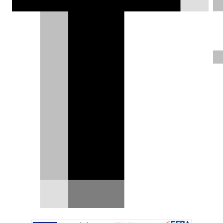
7 μήνες στους -40 °C: Το
ηλεκτρικό φορτηγό με μπαταρία
νατρίου που αλλάζει τα δεδομένα
Οι μπαταρίες λιθίου κυριαρχούν σήμερα στην
ηλεκτροκίνηση, όμως μια νέα δοκιμή από την
Κίνα δείχνει…
26.06.2026
|
Δημήτρης Βαμβακίδης