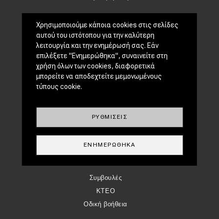
CLASSIC
Χρησιμοποιούμε κάποια cookies στις σελίδες
αυτού του ιστότοπου για την καλύτερη
Νέα
λειτουργία και την ενημέρωσή σας. Εάν
Παρουσιάσεις
επιλέξετε "Ενημερώθηκα", συναινείτε στη
χρήση όλων των cookies, διαφορετικά
DRIVE AWAY
μπορείτε να αποδεχτείτε μεμονωμένους
τύπους cookie.
MOTO
ΜΕΤΑΧΕΙΡΙΣΜΈΝΟ
ΡΥΘΜΊΣΕΙΣ
Οδηγός αγοράς
Συμβουλές
ΕΝΗΜΕΡΏΘΗΚΑ
ΧΡΗΣΤΙΚΆ
Συμβουλές
ΚΤΕΟ
Οδική βοήθεια