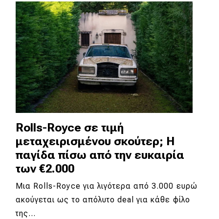
Απόψεις
Test Drive
Δοκιμή
Αποστολή
Συγκρίνουμε
Rolls-Royce σε τιμή
μεταχειρισμένου σκούτερ; Η
Αγώνες
παγίδα πίσω από την ευκαιρία
των €2.000
Formula 1
Μια Rolls-Royce για λιγότερα από 3.000 ευρώ
WRC
ακούγεται ως το απόλυτο deal για κάθε φίλο
Motorsport
της…