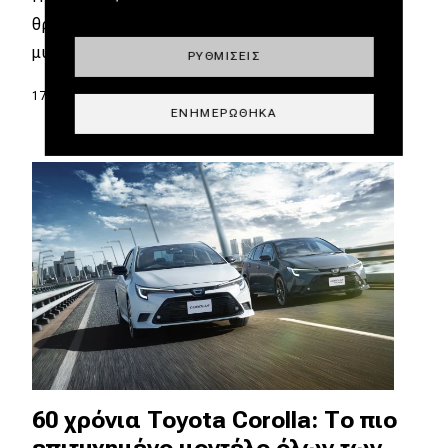
θρύλους. Ελάχιστοι όμως έχουν το βάρος, τη
μυθολογία και την…
ΡΥΘΜΊΣΕΙΣ
17.05.2026
|
Γιάννης Κουτσουφλάκης
ΕΝΗΜΕΡΏΘΗΚΑ
60 χρόνια Toyota Corolla: Το πιο
επιτυχημένο μοντέλο όλων των