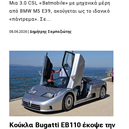
eDRIVE
Μια 3.0 CSL «Batmobile» με μηχανικά μέρη
από BMW M5 E39, ακούγεται ως το ιδανικό
DRIVE USED
«πάντρεμα». Σε…
08.06.2026
|
Δημήτρης Σαμπαζιώτης
Κούκλα Bugatti EB110 έκοψε την