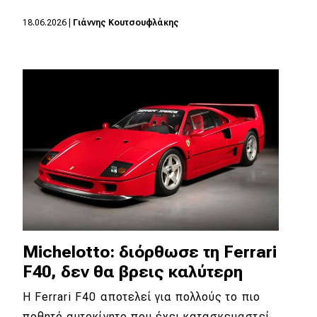
18.06.2026
|
Γιάννης Κουτσουφλάκης
Eco
Νέα
Τεχνολογία
Mobility
Σταθμοί φόρτισης
Classic
Νέα
Michelotto: διόρθωσε τη Ferrari
Παρουσιάσεις
F40, δεν θα βρεις καλύτερη
Η Ferrari F40 αποτελεί για πολλούς το πιο
DRIVE Away
ποθητό αυτοκίνητο που έχει κατασκευαστεί