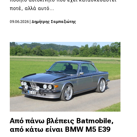
ποτέ, αλλά αυτό…
MOTO
09.06.2026
|
Δημήτρης Σαμπαζιώτης
Μεταχειρισμένο
Οδηγός αγοράς
Συμβουλές
Χρηστικά
Συμβουλές
ΚΤΕΟ
Οδική βοήθεια
Από πάνω βλέπεις Batmobile,
από κάτω είναι BMW M5 E39