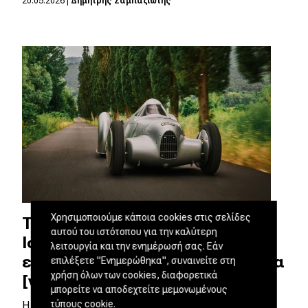
20.05.2026
|
Δημήτρης Σαμπαζιώτης
Χρησιμοποιούμε κάποια cookies στις σελίδες
Το πιο ακραίο Silver Arrow της
αυτού του ιστότοπου για την καλύτερη
Ιστορίας - Το Auto Union Lucca
λειτουργία και την ενημέρωσή σας. Εάν
επέστρεψε ύστερα από 90 χρόνια
επιλέξετε "Ενημερώθηκα", συναινείτε στη
χρήση όλων των cookies, διαφορετικά
[video]
μπορείτε να αποδεχτείτε μεμονωμένους
τύπους cookie.
Η ιστορία της αυτοκίνησης είναι γεμάτη