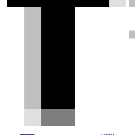
Κλασική Porsche 911, τι
προτιμάς; Υβριδική ώθηση ή
12.000 rpm;
Το στροφάρισμα στα ουράνια και η υβριδική
τεχνολογία δεν αποτελούν αποκλειστικό
προνόμιο των…
21.06.2026
|
Δημήτρης Σαμπαζιώτης