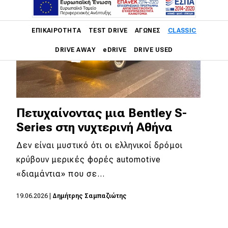
Main navigation
ΕΠΙΚΑΙΡΌΤΗΤΑ
TEST DRIVE
ΑΓΏΝΕΣ
CLASSIC
DRIVE AWAY
eDRIVE
DRIVE USED
Main navigation
Επικαιρότητα
Νέα μοντέλα
Πετυχαίνοντας μια Bentley S-
Series στη νυχτερινή Αθήνα
Πρωτότυπα
Δεν είναι μυστικό ότι οι ελληνικοί δρόμοι
Ελλάδα
κρύβουν μερικές φορές automotive
Κόσμος
«διαμάντια» που σε…
Τεχνολογία
19.06.2026
|
Δημήτρης Σαμπαζιώτης
Ασφάλεια
Αγορά