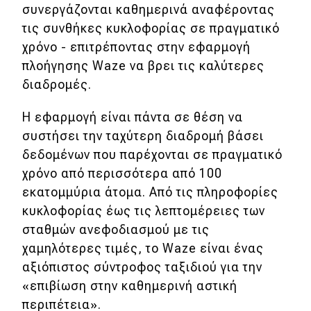
συνεργάζονται καθημερινά αναφέροντας
Απόψεις
τις συνθήκες κυκλοφορίας σε πραγματικό
χρόνο - επιτρέποντας στην εφαρμογή
πλοήγησης Waze να βρει τις καλύτερες
Test Drive
διαδρομές.
Δοκιμή
Η εφαρμογή είναι πάντα σε θέση να
Αποστολή
συστήσει την ταχύτερη διαδρομή βάσει
δεδομένων που παρέχονται σε πραγματικό
Συγκρίνουμε
χρόνο από περισσότερα από 100
εκατομμύρια άτομα. Από τις πληροφορίες
Αγώνες
κυκλοφορίας έως τις λεπτομέρειες των
σταθμών ανεφοδιασμού με τις
Formula 1
χαμηλότερες τιμές, το Waze είναι ένας
αξιόπιστος σύντροφος ταξιδιού για την
WRC
«επιβίωση στην καθημερινή αστική
Motorsport
περιπέτεια».