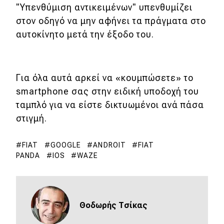
"Υπενθύμιση αντικειμένων" υπενθυμίζει
στον οδηγό να μην αφήνει τα πράγματα στο
MOTO
αυτοκίνητο μετά την έξοδο του.
Μεταχειρισμένο
Οδηγός αγοράς
Για όλα αυτά αρκεί να «κουμπώσετε» το
Συμβουλές
smartphone σας στην ειδική υποδοχή του
ταμπλό για να είστε δικτυωμένοι ανά πάσα
στιγμή.
Χρηστικά
FIAT
GOOGLE
ANDROIT
FIAT
Συμβουλές
PANDA
IOS
WAZE
ΚΤΕΟ
Οδική βοήθεια
Θοδωρής Τσίκας