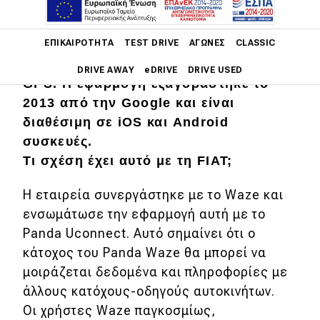
Το Waze είναι ένα λογισμικό
Main navigation
ΕΠΙΚΑΙΡΌΤΗΤΑ
TEST DRIVE
ΑΓΏΝΕΣ
CLASSIC
πλοήγησης, που λειτουργεί σε
smartphones και tablet με υποστήριξη
DRIVE AWAY
eDRIVE
DRIVE USED
GPS. Η εφαρμογή εξαγοράστηκε το
2013 από την Google και είναι
Main navigation
Επικαιρότητα
διαθέσιμη σε iOS και Android
συσκευές.
Νέα μοντέλα
Τι σχέση έχει αυτό με τη FΙΑΤ;
Πρωτότυπα
Η εταιρεία συνεργάστηκε με το Waze και
Ελλάδα
ενσωμάτωσε την εφαρμογή αυτή με το
Panda Uconnect. Αυτό σημαίνει ότι ο
Κόσμος
κάτοχος του Panda Waze θα μπορεί να
Τεχνολογία
μοιράζεται δεδομένα και πληροφορίες με
Ασφάλεια
άλλους κατόχους-οδηγούς αυτοκινήτων.
Οι χρήστες Waze παγκοσμίως,
Αγορά