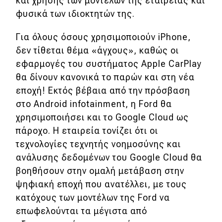
και χρήσης των μοντέλων της εταιρείας και
φυσικά των ιδιοκτητών της.
Eco
Για όλους όσους χρησιμοποιούν iPhone,
Νέα
δεν τίθεται θέμα «άγχους», καθώς οι
εφαρμογές του συστήματος Apple CarPlay
Τεχνολογία
θα δίνουν κανονικά το παρών και στη νέα
Mobility
εποχή! Εκτός βέβαια από την πρόσβαση
Σταθμοί φόρτισης
στο Android infotainment, η Ford θα
χρησιμοποιήσει και το Google Cloud ως
πάροχο. Η εταιρεία τονίζει ότι οι
Classic
τεχνολογίες τεχνητής νοημοσύνης και
ανάλυσης δεδομένων του Google Cloud θα
Νέα
βοηθήσουν στην ομαλή μετάβαση στην
Παρουσιάσεις
ψηφιακή εποχή που ανατέλλει, με τους
κατόχους των μοντέλων της Ford να
επωφελούνται τα μέγιστα από
DRIVE Away