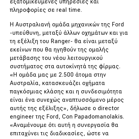
εξατομικευμένες υπηρεσίες και
πληροφορίες σε real time.
MOTO
Η Αυστραλιανή ομάδα μηχανικών της Ford
Μεταχειρισμένο
-υπεύθυνη, μεταξύ άλλων οχημάτων και για
τη εξέλιξη του Ranger- θα είναι μεταξύ
Οδηγός αγοράς
εκείνων που θα ηγηθούν της ομαλής
Συμβουλές
μετάβασης του νέου λειτουργικού
συστήματος στα αυτοκίνητά της φίρμας.
«Η ομάδα μας με 2.500 άτομα στην
Χρηστικά
Αυστραλία, κατασκευάζει οχήματα
παγκόσμιας κλάσης και η συνδεσιμότητα
Συμβουλές
είναι ένα συνεχώς αναπτυσσόμενο μέρος
ΚΤΕΟ
αυτής της εξέλιξης», δήλωσε ο director
engineer της Ford, Con Papadomanolakis.
Οδική βοήθεια
«Αναμένουμε ότι αυτή η συνεργασία θα
επιταχύνει τις διαδικασίες, ώστε να