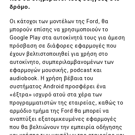
δρόμο.
Απόψεις
Οι κάτοχοι των μοντέλων της Ford, θα
μπορούν επίσης να χρησιμοποιούν το
Test Drive
Google Play στα αυτοκίνητά τους για άμεση
Δοκιμή
πρόσβαση σε διάφορες εφαρμογές που
έχουν βελτιστοποιηθεί για χρήση στο
Αποστολή
αυτοκίνητο, συμπεριλαμβανομένων των
Συγκρίνουμε
εφαρμογών μουσικής, podcast και
audiobook. Η χρήση βέβαια του
συστήματος Android προσφέρει ένα
Αγώνες
«έξτρα» ισχυρό ατού στα χέρα των
προγραμματιστών της εταιρείας, καθώς το
Formula 1
αρμόδιο τμήμα της Ford θα μπορεί να
WRC
αναπτύξει εξατομικευμένες εφαρμογές
που θα βελτιώνουν την εμπειρία οδήγησης
Motorsport