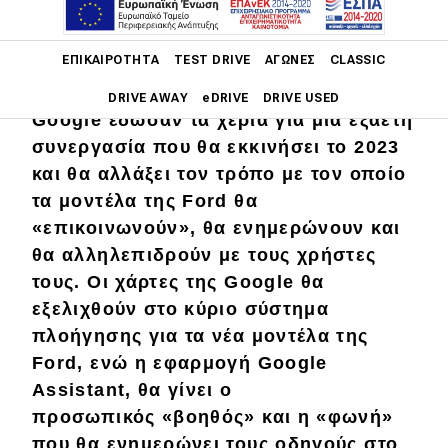
Main navigation
ΕΠΙΚΑΙΡΌΤΗΤΑ
TEST DRIVE
ΑΓΏΝΕΣ
CLASSIC
Οι υπογραφές «έπεσαν». Ford και
DRIVE AWAY
eDRIVE
DRIVE USED
Google έδωσαν τα χέρια για μια εξαετή
συνεργασία που θα εκκινήσει το 2023
Main navigation
Επικαιρότητα
και θα αλλάξει τον τρόπο με τον οποίο
τα μοντέλα της Ford θα
Νέα μοντέλα
«επικοινωνούν», θα ενημερώνουν και
Πρωτότυπα
θα αλληλεπιδρούν με τους χρήστες
τους. Οι χάρτες της Google θα
Ελλάδα
εξελιχθούν στο κύριο σύστημα
Κόσμος
πλοήγησης για τα νέα μοντέλα της
Ford, ενώ η εφαρμογή Google
Τεχνολογία
Assistant, θα γίνει ο
Ασφάλεια
προσωπικός «βοηθός» και η «φωνή»
Αγορά
που θα ενημερώνει τους οδηγούς στο