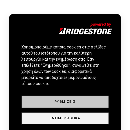
Χρησιμοποιούμε κάποια cookies στις σελίδες
ΜΕΤΑΧΕΙΡΙΣΜΕΝΑ ΑΠΟ
αυτού του ιστότοπου για την καλύτερη
ΕΜΠΙΣΤΟΥΣ ΕΜΠΟΡΟΥΣ by
λειτουργία και την ενημέρωσή σας. Εάν
επιλέξετε "Ενημερώθηκα", συναινείτε στη
χρήση όλων των cookies, διαφορετικά
μπορείτε να αποδεχτείτε μεμονωμένους
τύπους cookie.
ΡΥΘΜΊΣΕΙΣ
ΕΝΗΜΕΡΏΘΗΚΑ