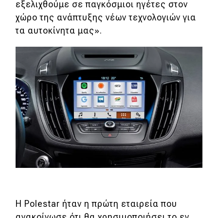
eDRIVE
εξελιχθούμε σε παγκόσμιοι ηγέτες στον
χώρο της ανάπτυξης νέων τεχνολογιών για
DRIVE USED
τα αυτοκίνητα μας».
Η Polestar ήταν η πρώτη εταιρεία που
ανακοίνωσε ότι θα χρησιμοποιήσει το εν