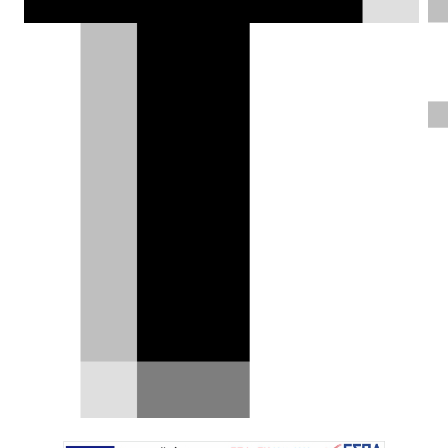
Lincoln θα εφοδιάζονται με το
λειτουργικό σύστημα Android από το
2023.
Πέτρος Χριστοφοράτος |
02.02.2021