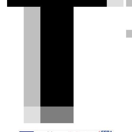
|
03.03.2015
Το πρωτότυπο
ενός υβριδικού
τετράθυρου κουπέ
με την ονομασία
Sport
Coup
é
Concept
GTE
αποκάλυψε