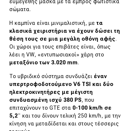
ευμεγέθης μάσκα με τα εμπρός φωτιστικά
Απόψεις
σώματα.
Η καμπίνα είναι μινιμαλιστική, με
τα
Test Drive
κλασικά χειριστήρια να έχουν δώσει τη
θέση τους σε μια μεγάλη οθόνη αφής
.
Δοκιμή
Οι χώροι για τους επιβάτες είναι, όπως
λέει η VW, «εντυπωσιακοί» χάρη στο
Αποστολή
μεταξόνιο των 3.020
mm
.
Συγκρίνουμε
To υβριδικό σύστημα συνδυάζει
έναν
υπερτροφοδοτούμενο
V6
TSI και δύο
Αγώνες
ηλεκτροκινητήρες με μέγιστη
συνδυασμένη ισχύ 380
PS
, που
Formula 1
επιταχύνουν το GTE στα
0-100
km/
h σε
WRC
5,2¨
και του δίνουν τελική 250 km/h, με την
κίνηση να μεταδίδεται και στους τέσσερις
Motorsport