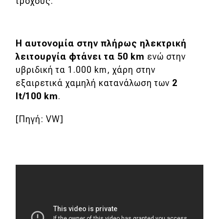
τροχούς.
Eco
Η αυτονομία στην πλήρως ηλεκτρική
Νέα
λειτουργία φτάνει τα 50
km
ενώ στην
Τεχνολογία
υβριδική τα 1.000 km, χάρη στην
εξαιρετικά χαμηλή κατανάλωση των
2
Mobility
lt/100
km
.
Σταθμοί φόρτισης
[Πηγή: VW]
Classic
Νέα
Παρουσιάσεις
DRIVE Away