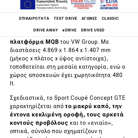
σήμερα η
VW
.
Main navigation
Σύμφωνα με την εταιρεία, πρόκειται για το
ΕΠΙΚΑΙΡΌΤΗΤΑ
TEST DRIVE
ΑΓΏΝΕΣ
CLASSIC
high-
tech
concept ενός τετράθυρου
DRIVE AWAY
eDRIVE
DRIVE USED
κουπέ το οποίο βασίζεται στην
πλατφόρμα
MQB
του VW Group. Με
Main navigation
διαστάσεις 4.869 x 1.864 x 1.407 mm
Επικαιρότητα
(μήκος x πλάτος x ύψος αντίστοιχα),
Νέα μοντέλα
τοποθετείται στη μεσαία κατηγορία, ενώ ο
χώρος αποσκευών έχει χωρητικότητα 480
Πρωτότυπα
lt.
Ελλάδα
Σχεδιαστικά, το Sport Coupé Concept GTE
Κόσμος
χαρακτηρίζεται από
το μακρύ καπό, την
Τεχνολογία
έντονα κεκλιμένη οροφή, τους αρκετά
κοντούς προβόλους
και το «ενιαίο»,
Ασφάλεια
οπτικά, σύνολο που σχηματίζουν η
Αγορά