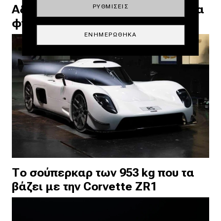
Αδιανόητο για τη Honda: Η Tata θα
ΡΥΘΜΊΣΕΙΣ
φτιάξει τη νέα πλατφόρμα της
ΕΝΗΜΕΡΏΘΗΚΑ
Το σούπερκαρ των 953 kg που τα
βάζει με την Corvette ZR1